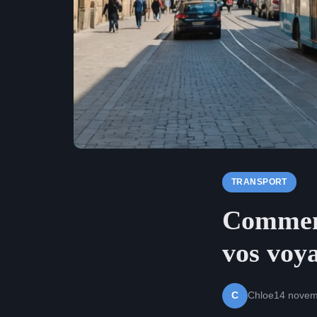
TRANSPORT
Comment
vos voya
Chloe
14 novem
C