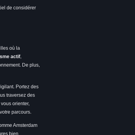
iel de considérer
les où la
isme actif
,
ironnement. De plus,
igilant. Portez des
ous traversez des
 vous orienter,
 votre parcours.
s, comme Amsterdam
ures bien