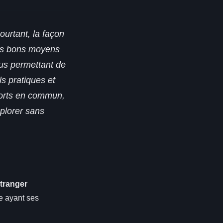
ourtant, la façon
les bons moyens
ous permettant de
ls pratiques et
ports en commun,
xplorer sans
étranger
ne ayant ses