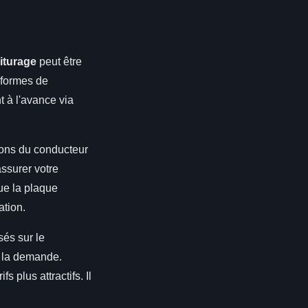
iturage
peut être
eformes de
t à l'avance via
ations du conducteur
assurer votre
ue la plaque
ation.
sés sur le
e la demande.
 plus attractifs. Il