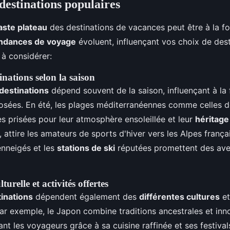
destinations populaires
vaste plateau
des destinations de vacances peut être à la foi
ndances de voyage
évoluent, influençant vos choix de dest
à considérer:
inations selon la saison
destinations
dépend souvent de la saison, influençant à la f
posées. En été, les plages méditerranéennes comme celles d
ès prisées pour leur atmosphère ensoleillée et leur
héritage
se, attire les amateurs de sports d'hiver vers les Alpes frança
enneigés et les
stations de ski
réputées promettent des ave
relle et activités offertes
tinations
dépendent également des
différentes cultures
et
 Par exemple, le Japon combine traditions ancestrales et inn
nt les voyageurs grâce à sa cuisine raffinée et ses festiva