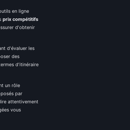
tils en ligne
es
prix compétitifs
ssurer d'obtenir
ant d'évaluer les
poser des
termes d'itinéraire
nt un rôle
posés par
lire attentivement
agées vous