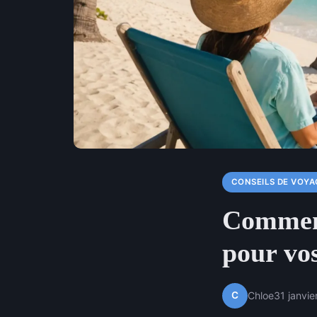
CONSEILS DE VOYA
Comment
pour vo
C
Chloe
31 janvi