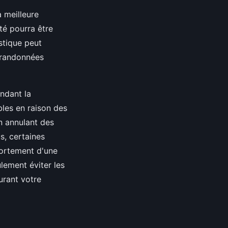
a meilleure
té pourra être
stique peut
s randonnées
ndant la
les en raison des
en annulant des
us, certaines
fortement d'une
lement éviter les
urant votre