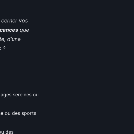
n cerner vos
acances
que
te, d'une
s ?
lages sereines ou
e ou des sports
 ou des