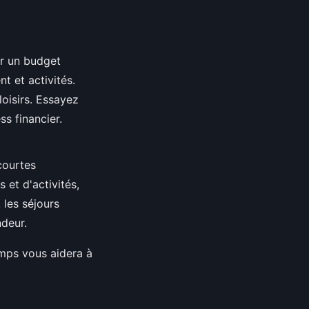
ir un budget
t et activités.
loisirs. Essayez
s financier.
courtes
 et d'activités,
 les séjours
ndeur.
emps vous aidera à